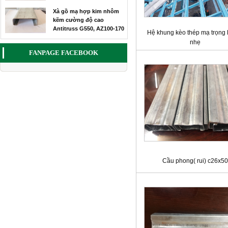
Xà gồ mạ hợp kim nhôm
kẽm cường độ cao
Antitruss G550, AZ100-170
Hệ khung kèo thép mạ trọng
nhẹ
FANPAGE FACEBOOK
Cầu phong( rui) c26x50