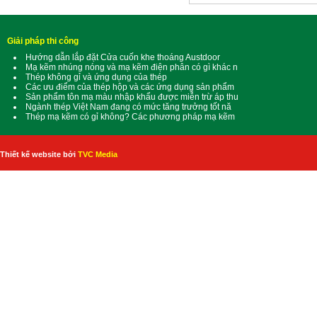
Giải pháp thi công
Hướng dẫn lắp đặt Cửa cuốn khe thoáng Austdoor
Mạ kẽm nhúng nóng và mạ kẽm điện phân có gì khác n
Thép không gỉ và ứng dụng của thép
Các ưu điểm của thép hộp và các ứng dụng sản phẩm
Sản phẩm tôn mạ màu nhập khẩu được miễn trừ áp thu
Ngành thép Việt Nam đang có mức tăng trưởng tốt nă
Thép mạ kẽm có gỉ không? Các phương pháp mạ kẽm
Thiết kế website bởi
TVC Media