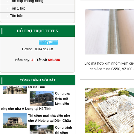
Tôn xốp chống nóng
Công trình lắp đắt mái thép
Tôn 1 lớp
siêu nhẹ tại Vinh
Tôn trần
Thi công
mái nhà
cho gia
HỖ TRỢ TRỰC TUYẾN
đình anh Hùng tại Thanh Chương nghệ an
Thi công mái nhà siêu nhẹ
tại vinh
Hotline - 0914728868
Công trình
thi công
|
Hôm nay:
4
Tất cả:
593,888
mái nhà
Lito mạ hợp kim nhôm kẽm c
siêu nhẹ cho gia đình chị Hà ở Yên Thành
cao Antitruss G550, AZ100
Nghệ An
Thi công mái nhà siêu nhẹ
CÔNG TRÌNH NỔI BẬT
tại Hà Tĩnh
Cung cấp
thép mã
kẽm siêu
nhẹ cho nhà A Long tại Hà Tĩnh
Thi công mái nhà siêu nhẹ
cho A Hoàng tại Diên Châu
Công trình
thi công
mái nhà