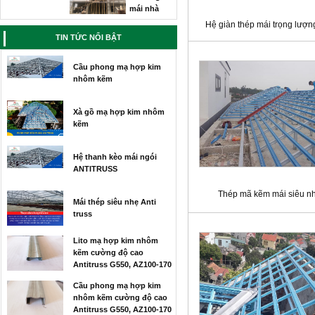
siêu nhẹ nhà anh Thanh
Hệ giàn thép mái trọng lượn
TIN TỨC NỔI BẬT
Cầu phong mạ hợp kim
nhôm kẽm
Xà gồ mạ hợp kim nhôm
kẽm
Hệ thanh kèo mái ngói
ANTITRUSS
Thép mã kẽm mái siêu n
Mái thép siêu nhẹ Anti
truss
Lito mạ hợp kim nhôm
kẽm cường độ cao
Antitruss G550, AZ100-170
Cầu phong mạ hợp kim
nhôm kẽm cường độ cao
Antitruss G550, AZ100-170