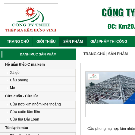
Thi công công trình thép mã
kẽm tại Nghệ An
Thi công
mái thép
siêu nhẹ tại
TRANG CHỦ
GIỚI THIỆU
SẢN PHẨM
GIẢI PHÁP THI CÔNG
Vinh
Thi công hệ thép C mạ kẽm
hợp kim nhôm Thạch Lim Hà
TRANG CHỦ
|
SẢN PHẨM
DANH MỤC SẢN PHẨM
Tĩnh
Hệ giàn thép C mã kẽm
CÔNG TRÌNH ĐANG THI
CÔNG MAI SIÊU NHẸ
Xà gồ
HƯƠNG KHÊ HÀ TĨNH
Cầu phong
Công trình 300m2 Diễn Châu
Mè
Nghệ An mà Công Ty Thép
Mã Kẽm Hưng Vinh đã thi
Cửa cuốn - Cửa lùa
công
Cửa hợp kim nhôm khe thoáng
Công trình 10.000 m2 mà
Hưng Vinh đã trúng thầu
Cửa cuốn tấm liền
Bàn giao
Cửa lùa Đài Loan
CT nhà Anh
Thọ - Hưng
Tôn lạnh màu
Cầu phong mạ hợp kim nhô
Lộc