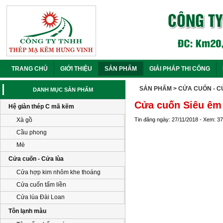
TRANG CHỦ
GIỚI THIỆU
SẢN PHẨM
GIẢI PHÁP THI CÔNG
SẢN PHẨM
> CỬA CUỐN - 
DANH MỤC SẢN PHẨM
Cửa cuốn Siêu êm
Hệ giàn thép C mã kẽm
Xà gồ
Tin đăng ngày: 27/11/2018 - Xem: 3
Cầu phong
Mè
Cửa cuốn - Cửa lùa
Cửa hợp kim nhôm khe thoáng
Cửa cuốn tấm liền
Cửa lùa Đài Loan
Tôn lạnh màu