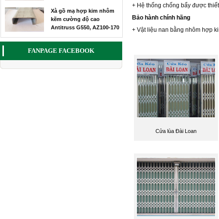
mái nhà
+ Hệ thống chống bẩy được thiết
Xà gồ mạ hợp kim nhôm
siêu nhẹ nhà anh Thanh
Bảo hành chính hãng
kẽm cường độ cao
Antitruss G550, AZ100-170
+ Vật liệu nan bằng nhôm hợp ki
FANPAGE FACEBOOK
Cửa lùa Đài Loan