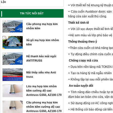
+ Với thiết kế hệ khung kỹ thuật
Công trình lắp đắt mái thép
siêu nhẹ tại Vinh
+ Cửa cuốn Austdoor được sản x
TIN TỨC NỔI BẬT
Thi công
hãng cửa sản xuất thủ công.
mái nhà
Thiết kế tinh tế
Cầu phong mạ hợp kim
cho gia
nhôm kẽm
đình anh Hùng tại Thanh Chương nghệ an
+ Với 10 sọc được thiết kế tinh 
Thi công mái nhà siêu nhẹ
+Hệ sơn màu và lớp phủ bảo vệ đ
tại vinh
Xà gồ mạ hợp kim nhôm
Thông thoáng theo ý
kẽm
Công trình
+Thân cửa cuốn có khả năng tạo 
thi công
mái nhà
+ Tự động điều chỉnh cửa cuốn a
Hệ thanh kèo mái ngói
siêu nhẹ cho gia đình chị Hà ở Yên Thành
Chống copy mã cửa
ANTITRUSS
Nghệ An
+ Dựa trên nền tảng mã TOKEN
Thi công mái nhà siêu nhẹ
tại Hà Tĩnh
Mái thép siêu nhẹ Anti
+ Tạo ra hàng tỷ mã ngẫu nhiên
truss
Cung cấp
+ Không lặp lại sau mỗi phiên là
thép mã
An toàn tuyệt đối
kẽm siêu
Lito mạ hợp kim nhôm
nhẹ cho nhà A Long tại Hà Tĩnh
kẽm cường độ cao
+ Tính năng đảo chiều hoặc tự 
Antitruss G550, AZ100-170
Thi công mái nhà siêu nhẹ
đảm bảo an toàn cho cửa, vận d
cho A Hoàng tại Diên Châu
Cầu phong mạ hợp kim
+ Sử dụng động cơ AC công nghệ 
Công trình
nhôm kẽm cường độ cao
+ Hệ thống còi báo động cải tiến
thi công
Antitruss G550, AZ100-170