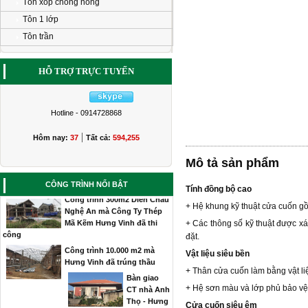
Tôn xốp chống nóng
Tôn 1 lớp
Tôn trần
Thi công công trình thép mã
kẽm tại Nghệ An
Thi công
HỖ TRỢ TRỰC TUYẾN
mái thép
siêu nhẹ tại
Vinh
Hotline - 0914728868
Thi công hệ thép C mạ kẽm
hợp kim nhôm Thạch Lim Hà
|
Hôm nay:
37
Tất cả:
594,255
Tĩnh
CÔNG TRÌNH ĐANG THI
Mô tả sản phẩm
CÔNG MAI SIÊU NHẸ
HƯƠNG KHÊ HÀ TĨNH
CÔNG TRÌNH NỔI BẬT
Tính đồng bộ cao
Công trình 300m2 Diễn Châu
+ Hệ khung kỹ thuật cửa cuốn gồm
Nghệ An mà Công Ty Thép
Mã Kẽm Hưng Vinh đã thi
+ Các thông số kỹ thuật được xá
công
đặt.
Công trình 10.000 m2 mà
Vật liệu siêu bền
Hưng Vinh đã trúng thầu
+ Thân cửa cuốn làm bằng vật li
Bàn giao
CT nhà Anh
+ Hệ sơn màu và lớp phủ bảo vệ đ
Thọ - Hưng
Cửa cuốn siêu êm
Lộc