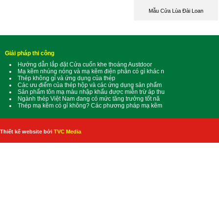
Mẫu Cửa Lùa Đài Loan
Giải pháp thi công
Hướng dẫn lắp đặt Cửa cuốn khe thoáng Austdoor
Mạ kẽm nhúng nóng và mạ kẽm điện phân có gì khác n
Thép không gỉ và ứng dụng của thép
Các ưu điểm của thép hộp và các ứng dụng sản phẩm
Sản phẩm tôn mạ màu nhập khẩu được miễn trừ áp thu
Ngành thép Việt Nam đang có mức tăng trưởng tốt nă
Thép mạ kẽm có gỉ không? Các phương pháp mạ kẽm
Thiết kế website bởi
TVC Media