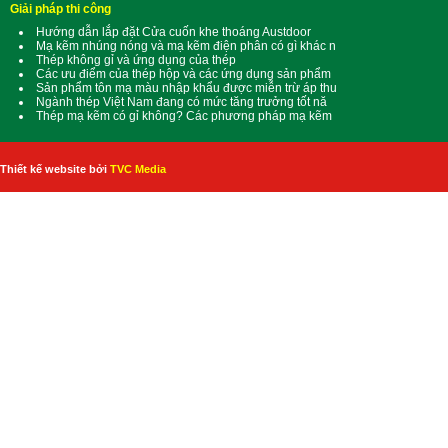
Giải pháp thi công
Hướng dẫn lắp đặt Cửa cuốn khe thoáng Austdoor
Mạ kẽm nhúng nóng và mạ kẽm điện phân có gì khác n
Thép không gỉ và ứng dụng của thép
Các ưu điểm của thép hộp và các ứng dụng sản phẩm
Sản phẩm tôn mạ màu nhập khẩu được miễn trừ áp thu
Ngành thép Việt Nam đang có mức tăng trưởng tốt nă
Thép mạ kẽm có gỉ không? Các phương pháp mạ kẽm
Thiết kế website bởi
TVC Media