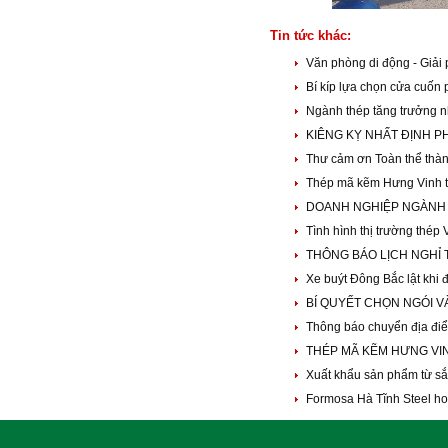
Tin tức khác:
Văn phòng di động - Giải
Bí kíp lựa chọn cửa cuốn
Ngành thép tăng trưởng 
KIÊNG KỴ NHẤT ĐỊNH P
Thư cảm ơn Toàn thể thà
Thép mã kẽm Hưng Vinh t
DOANH NGHIỆP NGÀNH 
Tình hình thị trường thép
THÔNG BÁO LỊCH NGHỈ
Xe buýt Đông Bắc lật khi 
BÍ QUYẾT CHỌN NGÓI V
Thông báo chuyển địa đi
THÉP MÃ KẼM HƯNG VIN
Xuất khẩu sản phẩm từ sắt
Formosa Hà Tĩnh Steel ho