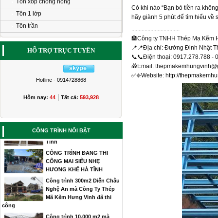
Tôn xốp chống nóng
Có khi nào “Bạn bỏ tiền ra khô
Tôn 1 lớp
hãy giành 5 phút để tìm hiểu về
Tôn trần
.................................
🏦
Công ty TNHH Thép Mạ Kẽm 
📍
📍
Địa chỉ: Đường Đinh Nhật T
HỖ TRỢ TRỰC TUYẾN
📞
📞
Điện thoại: 0917.278.788 -
Thi công công trình thép mã
🎁
Email:
thepmakemhungvinh@g
kẽm tại Nghệ An
✅
❇️
Website:
http://thepmakemh
Thi công
Hotline - 0914728868
mái thép
|
siêu nhẹ tại
Hôm nay:
44
Tất cả:
593,928
Vinh
Thi công hệ thép C mạ kẽm
hợp kim nhôm Thạch Lim Hà
CÔNG TRÌNH NỔI BẬT
Tĩnh
CÔNG TRÌNH ĐANG THI
CÔNG MAI SIÊU NHẸ
HƯƠNG KHÊ HÀ TĨNH
Công trình 300m2 Diễn Châu
Nghệ An mà Công Ty Thép
Mã Kẽm Hưng Vinh đã thi
công
Công trình 10.000 m2 mà
Hưng Vinh đã trúng thầu