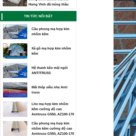
Bàn giao
CT nhà Anh
Thọ - Hưng
TIN TỨC NỔI BẬT
Lộc
Công trình lắp đắt mái thép
Cầu phong mạ hợp kim
siêu nhẹ tại Vinh
nhôm kẽm
Thi công
mái nhà
Xà gồ mạ hợp kim nhôm
cho gia
kẽm
đình anh Hùng tại Thanh Chương nghệ an
Thi công mái nhà siêu nhẹ
tại vinh
Hệ thanh kèo mái ngói
ANTITRUSS
Công trình
thi công
mái nhà
Mái thép siêu nhẹ Anti
siêu nhẹ cho gia đình chị Hà ở Yên Thành
truss
Nghệ An
Thi công mái nhà siêu nhẹ
Lito mạ hợp kim nhôm
tại Hà Tĩnh
kẽm cường độ cao
Cung cấp
Antitruss G550, AZ100-170
thép mã
Cầu phong mạ hợp kim
kẽm siêu
nhôm kẽm cường độ cao
nhẹ cho nhà A Long tại Hà Tĩnh
Antitruss G550, AZ100-170