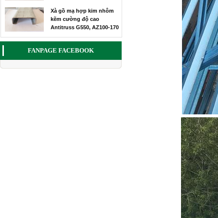
Thi công mái nhà siêu nhẹ
cho A Hoàng tại Diên Châu
Xà gồ mạ hợp kim nhôm
kẽm cường độ cao
Công trình
Antitruss G550, AZ100-170
thi công
mái nhà
siêu nhẹ nhà anh Thanh
FANPAGE FACEBOOK