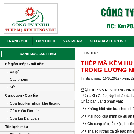
TRANG CHỦ
GIỚI THIỆU
SẢN PHẨM
GIẢI PHÁP THI CÔNG
TIN TỨC
DANH MỤC SẢN PHẨM
THÉP MÃ KẼM HƯN
Hệ giàn thép C mã kẽm
TRỌNG LƯỢNG NH
Xà gồ
Tin đăng ngày: 15/10/2019 - Xem: 2
Cầu phong
Mè
🏆
🥇
THÉP MÃ KẼM HƯNG VINH
Cửa cuốn - Cửa lùa
📍
👍
🤝
Xin Chào, Ngôi nhà của ba
Chắc bạn đang phân vân:
Cửa hợp kim nhôm khe thoáng
📍
+ Không biết nên lựa chọn nhà t
Cửa cuốn tấm liền
📍
+ Mái ngói của mình có đủ a
Cửa lùa Đài Loan
📍
+ Gía cung cấp, lắp đặt, thi 
Tôn lạnh màu
📍
+ Thả số lượng xà gồ bao nhi